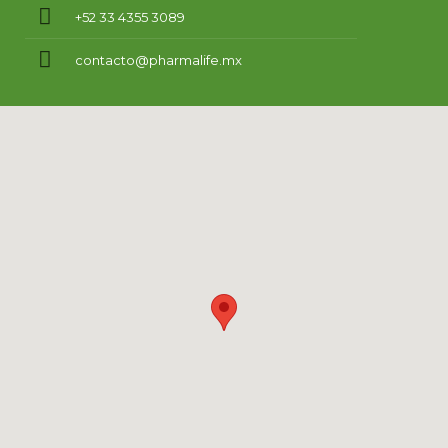
+52 33 4355 3089
contacto@pharmalife.mx